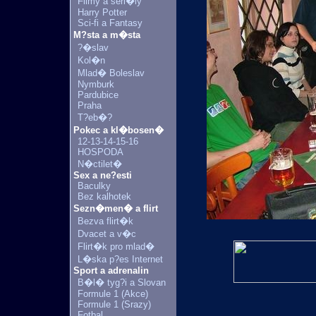
Filmy a seri�ly
Harry Potter
Sci-fi a Fantasy
M?sta a m�sta
?�slav
Kol�n
Mlad� Boleslav
Nymburk
Pardubice
Praha
T?eb�?
Pokec a kl�bosen�
12-13-14-15-16
HOSPODA
N�ctilet�
Sex a ne?esti
Baculky
Bez kalhotek
Sezn�men� a flirt
Bezva flirt�k
Dvacet a v�c
Flirt�k pro mlad�
L�ska p?es Internet
Sport a adrenalin
B�l� tyg?i a Slovan
Formule 1 (Akce)
Formule 1 (Srazy)
Fotbal