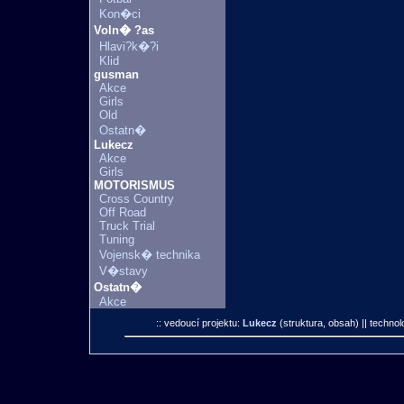
Kon�ci
Voln� ?as
Hlavi?k�?i
Klid
gusman
Akce
Girls
Old
Ostatn�
Lukecz
Akce
Girls
MOTORISMUS
Cross Country
Off Road
Truck Trial
Tuning
Vojensk� technika
V�stavy
Ostatn�
Akce
:: vedoucí projektu:
Lukecz
(struktura, obsah)
|| technol