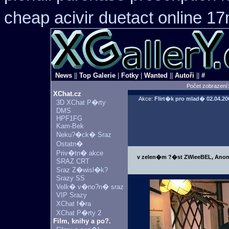
cheap acivir
duetact online 17
News
||
Top Galerie
|
Fotky
|
Wanted
||
Autoři
||
#
Počet zobrazení
XChat.cz
Akce:
Flirt�k pro mlad�
02.04.20
3D XChat P�rty
DMS
HPF1FG
Kam-Bek
Neku?�ck� Sraz
Ostatn�
Priv�tn� akce
v zelen�m ?�st ZWieeBEL, Anon
SRAZ CRT
Sraz Z�wisl�k?
Srazy SS
Velk� v�no?n� sraz
VIP Srazy
XChat f�ra
XChat P�rty 2
Film, knihy a po?.