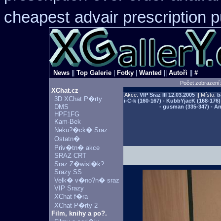
cheapest
advair prescription
News
||
Top Galerie
|
Fotky
|
Wanted
||
Autoři
||
#
Počet zobrazení
XChat.cz
Akce:
VIP Sraz III
12.03.2005
|| Místo:
b
3D XChat P�rty
i-C-k (160-167) - KubbYjacK (168-176)
DMS
- gusman (335-347) - An
HPF1FG
Kam-Bek
Neku?�ck� Sraz
Ostatn�
Priv�tn� akce
SRAZ CRT
Sraz Z�wisl�k?
Srazy SS
Velk� v�no?n� sraz
VIP Srazy
XChat f�ra
XChat P�rty 2
Film, knihy a po?.