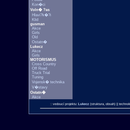
Kon�ci
Voln� ?as
Hlavi?k�?i
Klid
gusman
Akce
Girls
Old
Ostatn�
Lukecz
Akce
Girls
MOTORISMUS
Cross Country
Off Road
Truck Trial
Tuning
Vojensk� technika
V�stavy
Ostatn�
Akce
:: vedoucí projektu:
Lukecz
(struktura, obsah)
|| technol