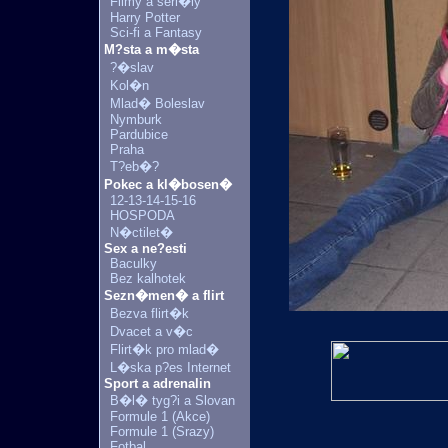
Filmy a seri�ly
Harry Potter
Sci-fi a Fantasy
M?sta a m�sta
?�slav
Kol�n
Mlad� Boleslav
Nymburk
Pardubice
Praha
T?eb�?
Pokec a kl�bosen�
12-13-14-15-16
HOSPODA
N�ctilet�
Sex a ne?esti
Baculky
Bez kalhotek
Sezn�men� a flirt
Bezva flirt�k
Dvacet a v�c
Flirt�k pro mlad�
L�ska p?es Internet
Sport a adrenalin
B�l� tyg?i a Slovan
Formule 1 (Akce)
Formule 1 (Srazy)
Fotbal