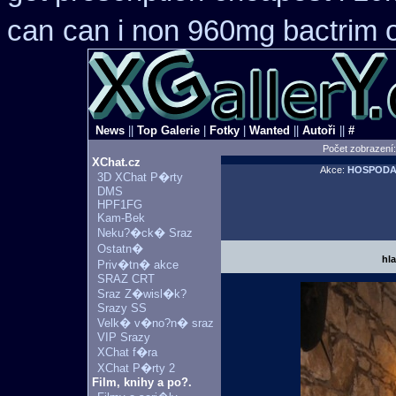
can
can i non 960mg bactrim o
News
||
Top Galerie
|
Fotky
|
Wanted
||
Autoři
||
#
Počet zobrazení
XChat.cz
Akce:
HOSPOD
3D XChat P�rty
DMS
HPF1FG
Kam-Bek
Neku?�ck� Sraz
Ostatn�
hl
Priv�tn� akce
SRAZ CRT
Sraz Z�wisl�k?
Srazy SS
Velk� v�no?n� sraz
VIP Srazy
XChat f�ra
XChat P�rty 2
Film, knihy a po?.