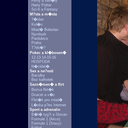
Filmy a seri�ly
Harry Potter
Sci-fi a Fantasy
M?sta a m�sta
?�slav
Kol�n
Mlad� Boleslav
Nymburk
Pardubice
Praha
T?eb�?
Pokec a kl�bosen�
12-13-14-15-16
HOSPODA
N�ctilet�
Sex a ne?esti
Baculky
Bez kalhotek
Sezn�men� a flirt
Bezva flirt�k
Dvacet a v�c
Flirt�k pro mlad�
L�ska p?es Internet
Sport a adrenalin
B�l� tyg?i a Slovan
Formule 1 (Akce)
Formule 1 (Srazy)
Fotbal