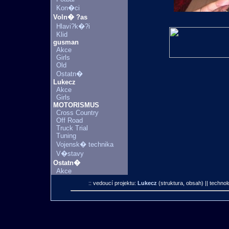
Kon�ci
Voln� ?as
Hlavi?k�?i
Klid
gusman
Akce
Girls
Old
Ostatn�
Lukecz
Akce
Girls
MOTORISMUS
Cross Country
Off Road
Truck Trial
Tuning
Vojensk� technika
V�stavy
Ostatn�
Akce
:: vedoucí projektu:
Lukecz
(struktura, obsah)
|| technol