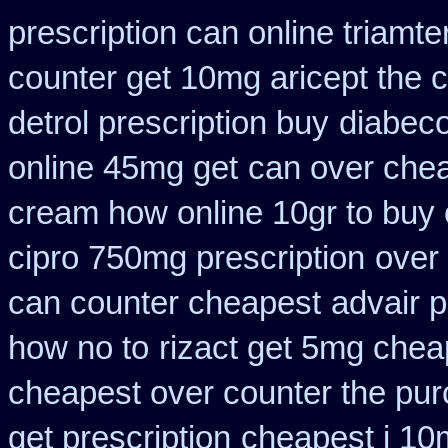
prescription can online triamt
counter get 10mg aricept the 
detrol prescription buy
diabeco
online 45mg get
can over chea
cream how online 10gr to buy 
cipro 750mg prescription
over 
can counter cheapest
advair 
how no to
rizact get 5mg chea
cheapest over counter the pu
get prescription
cheapest i 10m