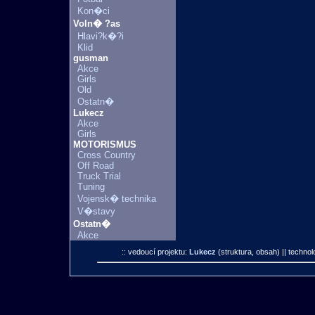
Kon�ci
Voln� ?as
Hlavi?k�?i
Klid
gusman
Akce
Girls
Old
Ostatn�
Lukecz
Akce
Girls
MOTORISMUS
Cross Country
Off Road
Truck Trial
Tuning
Vojensk� technika
V�stavy
Ostatn�
Akce
:: vedoucí projektu:
Lukecz
(struktura, obsah)
|| technol