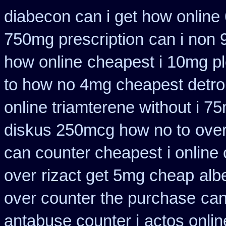
diabecon can i get how online
750mg prescription
can i non 
how online
cheapest i 10mg pl
to how no 4mg cheapest detrol
online triamterene without i 7
diskus 250mcg how no to
over
can counter cheapest
i online
over
rizact get 5mg cheap
alb
over counter the purchase
can
antabuse counter i
actos onli