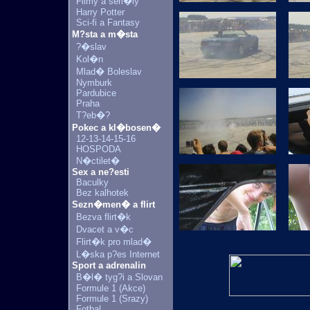
Filmy a seri�ly
Harry Potter
Sci-fi a Fantasy
M?sta a m�sta
?�slav
Kol�n
Mlad� Boleslav
Nymburk
Pardubice
Praha
T?eb�?
Pokec a kl�bosen�
12-13-14-15-16
HOSPODA
N�ctilet�
Sex a ne?esti
Baculky
Bez kalhotek
Sezn�men� a flirt
Bezva flirt�k
Dvacet a v�c
Flirt�k pro mlad�
L�ska p?es Internet
Sport a adrenalin
B�l� tyg?i a Slovan
Formule 1 (Akce)
Formule 1 (Srazy)
Fotbal