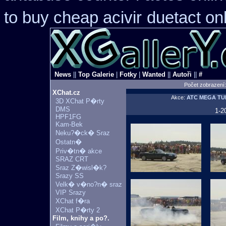
to buy cheap acivir
duetact on
News
||
Top Galerie
|
Fotky
|
Wanted
||
Autoři
||
#
Počet zobrazení
XChat.cz
Akce:
ATC MEGA TU
3D XChat P�rty
DMS
1-2
HPF1FG
Kam-Bek
Neku?�ck� Sraz
Ostatn�
Priv�tn� akce
SRAZ CRT
Sraz Z�wisl�k?
Srazy SS
Velk� v�no?n� sraz
VIP Srazy
XChat f�ra
XChat P�rty 2
Film, knihy a po?.