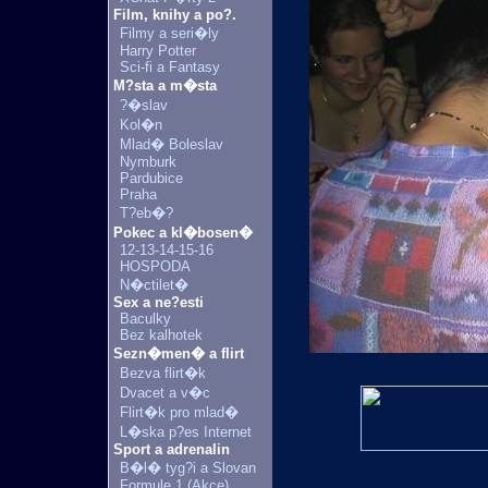
Film, knihy a po?.
Filmy a seri�ly
Harry Potter
Sci-fi a Fantasy
M?sta a m�sta
?�slav
Kol�n
Mlad� Boleslav
Nymburk
Pardubice
Praha
T?eb�?
Pokec a kl�bosen�
12-13-14-15-16
HOSPODA
N�ctilet�
Sex a ne?esti
Baculky
Bez kalhotek
Sezn�men� a flirt
Bezva flirt�k
Dvacet a v�c
Flirt�k pro mlad�
L�ska p?es Internet
Sport a adrenalin
B�l� tyg?i a Slovan
Formule 1 (Akce)