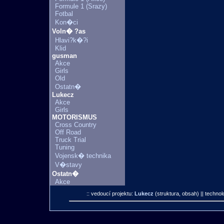
Formule 1 (Srazy)
Fotbal
Kon�ci
Voln� ?as
Hlavi?k�?i
Klid
gusman
Akce
Girls
Old
Ostatn�
Lukecz
Akce
Girls
MOTORISMUS
Cross Country
Off Road
Truck Trial
Tuning
Vojensk� technika
V�stavy
Ostatn�
Akce
:: vedoucí projektu:
Lukecz
(struktura, obsah)
|| technol