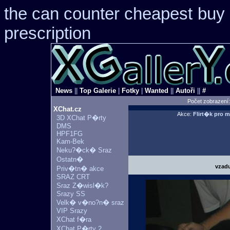
the can counter cheapest
buy 
prescription
News
||
Top Galerie
|
Fotky
|
Wanted
||
Autoři
||
#
Počet zobrazení
XChat.cz
Akce:
Flirt�k pro 
3D XChat P�rty
DMS
HPF1FG
Kam-Bek
Neku?�ck� Sraz
Ostatn�
vzadu
Priv�tn� akce
SRAZ CRT
Sraz Z�wisl�k?
Srazy SS
Velk� v�no?n� sraz
VIP Srazy
XChat f�ra
XChat P�rty 2