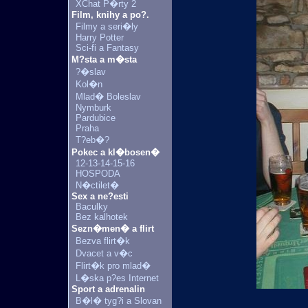
XChat P�rty 2
Film, knihy a po?.
Filmy a seri�ly
Harry Potter
Sci-fi a Fantasy
M?sta a m�sta
?�slav
Kol�n
Mlad� Boleslav
Nymburk
Pardubice
Praha
T?eb�?
Pokec a kl�bosen�
12-13-14-15-16
HOSPODA
N�ctilet�
Sex a ne?esti
Baculky
Bez kalhotek
Sezn�men� a flirt
Bezva flirt�k
Dvacet a v�c
Flirt�k pro mlad�
L�ska p?es Internet
Sport a adrenalin
B�l� tyg?i a Slovan