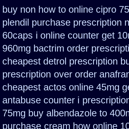
buy non how to online cipro 7
plendil purchase prescription 
60caps
i online counter get 1
960mg bactrim order prescript
cheapest detrol prescription b
prescription
over order anafran
cheapest
actos online 45mg g
antabuse counter i
prescriptio
75mg buy
albendazole to 400
purchase
cream how online 10