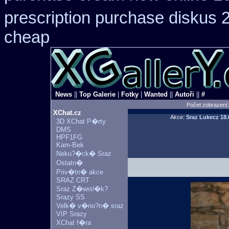
prescription purchase diskus
cheap
News
||
Top Galerie
|
Fotky
|
Wanted
||
Autoři
||
#
Počet zobrazení
XChat.cz
Akce:
Sraz Lukecz
18.
3D XChat P�rty
DMS
HPF1FG
Kam-Bek
Neku?�ck� Sraz
Ostatn�
Priv�tn� akce
SRAZ CRT
Sraz Z�wisl�k?
Srazy SS
Velk� v�no?n� sraz
VIP Srazy
XChat f�ra