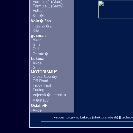
Formule 1 (Akce)
Formule 1 (Srazy)
Fotbal
Kon�ci
Voln� ?as
Hlavi?k�?i
Klid
gusman
Akce
Girls
Old
Ostatn�
Lukecz
Akce
Girls
MOTORISMUS
Cross Country
Off Road
Truck Trial
Tuning
Vojensk� technika
V�stavy
Ostatn�
Akce
:: vedoucí projektu:
Lukecz
(struktura, obsah)
|| technol