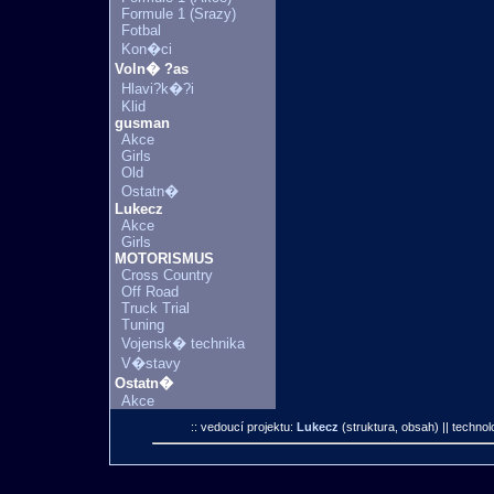
Formule 1 (Srazy)
Fotbal
Kon�ci
Voln� ?as
Hlavi?k�?i
Klid
gusman
Akce
Girls
Old
Ostatn�
Lukecz
Akce
Girls
MOTORISMUS
Cross Country
Off Road
Truck Trial
Tuning
Vojensk� technika
V�stavy
Ostatn�
Akce
:: vedoucí projektu:
Lukecz
(struktura, obsah)
|| technol