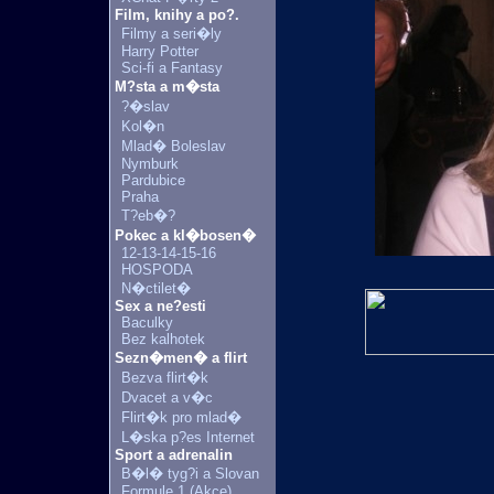
Film, knihy a po?.
Filmy a seri�ly
Harry Potter
Sci-fi a Fantasy
M?sta a m�sta
?�slav
Kol�n
Mlad� Boleslav
Nymburk
Pardubice
Praha
T?eb�?
Pokec a kl�bosen�
12-13-14-15-16
HOSPODA
N�ctilet�
Sex a ne?esti
Baculky
Bez kalhotek
Sezn�men� a flirt
Bezva flirt�k
Dvacet a v�c
Flirt�k pro mlad�
L�ska p?es Internet
Sport a adrenalin
B�l� tyg?i a Slovan
Formule 1 (Akce)