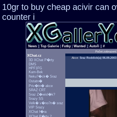
10gr to buy cheap acivir
can o
counter i
News
||
Top Galerie
|
Fotky
|
Wanted
||
Autoři
||
#
Počet zobrazení
XChat.cz
Akce:
Sraz Roddick(a)
06.09.2003
3D XChat P�rty
DMS
HPF1FG
Kam-Bek
Neku?�ck� Sraz
Ostatn�
Priv�tn� akce
SRAZ CRT
Sraz Z�wisl�k?
Srazy SS
Velk� v�no?n� sraz
VIP Srazy
XChat f�ra
XChat P�rty 2