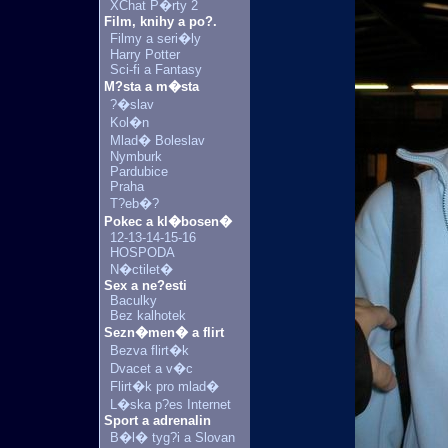
XChat P�rty 2
Film, knihy a po?.
Filmy a seri�ly
Harry Potter
Sci-fi a Fantasy
M?sta a m�sta
?�slav
Kol�n
Mlad� Boleslav
Nymburk
Pardubice
Praha
T?eb�?
Pokec a kl�bosen�
12-13-14-15-16
HOSPODA
N�ctilet�
Sex a ne?esti
Baculky
Bez kalhotek
Sezn�men� a flirt
Bezva flirt�k
Dvacet a v�c
Flirt�k pro mlad�
L�ska p?es Internet
Sport a adrenalin
B�l� tyg?i a Slovan