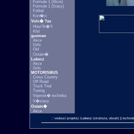
Formule 1 (Akce)
Formule 1 (Srazy)
Fotbal
Kon�ci
Voln� ?as
Hlavi?k�?i
Klid
gusman
Akce
Girls
Old
Ostatn�
Lukecz
Akce
Girls
MOTORISMUS
Cross Country
Off Road
Truck Trial
Tuning
Vojensk� technika
V�stavy
Ostatn�
Akce
:: vedoucí projektu:
Lukecz
(struktura, obsah)
|| technol