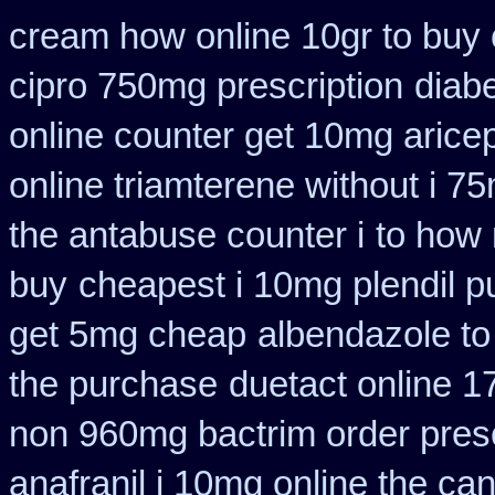
cream how online 10gr to buy 
cipro 750mg prescription
diab
online counter get 10mg aricep
online triamterene without i 7
the antabuse counter i
to how 
buy
cheapest i 10mg plendil p
get 5mg cheap
albendazole t
the purchase
duetact online 1
non 960mg bactrim order presc
anafranil i 10mg online the ca